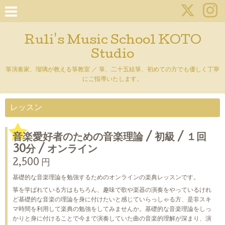
Ruli's Music School KOTO
Studio
箏演奏家、瑠璃が教える箏教室 ／ 箏、二十五絃箏、初めての方でも優しく丁寧
にご指導いたします。
レッスン
音楽愛好者のための音楽理論 / 初級 / １回
30分 / オンライン
2,500 円
基礎的な音楽理論を勉強するためのオンラインの楽典レッスンです。
箏を学ばれている方はもちろん、趣味で歌や楽器の演奏をやっているけれ
ど基礎的な音楽の理論を身に付けたいと感じていらっしゃる方、是非スキ
マ時間を利用して楽典の勉強をしてみませんか。基礎的な音楽理論をしっ
かりと身に付けることで今まで演奏していた曲の音楽的理解が深まり、演