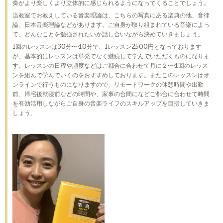
奏がより楽しくより立体的に感じられるようになってくることでしょう。
当教室でお教えしている音楽理論は、こちらの写真にある楽典の他、音律
論、日本音楽理論などがあります。ご自身が取り組まれている音楽によっ
て、どんなことを勉強されたいか話し合いながら決めていきましょう。
1回のレッスンは30分〜40分で、1レッスン2500円となっております
が、基本的にレッスンは単発でなく継続して学んでいただくものになりま
す。レッスンの日程や頻度などはご都合に合わせて月に２〜4回のレッス
ンを組んで学んでいくのをおすすめしております。またこのレッスンはオ
ンラインで行うものになりますので、リモートワークの休憩時間や出勤
前、帰宅後就寝前などの時間や、家事の合間になどご都合に合わせて時間
を有効活用しながらご自身の音楽ライフのスキルアップを目指していきま
しょう。